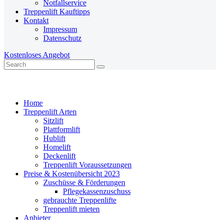
Notfallservice
Treppenlift Kauftipps
Kontakt
Impressum
Datenschutz
Kostenloses Angebot
Home
Treppenlift Arten
Sitzlift
Plattformlift
Hublift
Homelift
Deckenlift
Treppenlift Voraussetzungen
Preise & Kostenübersicht 2023
Zuschüsse & Förderungen
Pflegekassenzuschuss
gebrauchte Treppenlifte
Treppenlift mieten
Anbieter