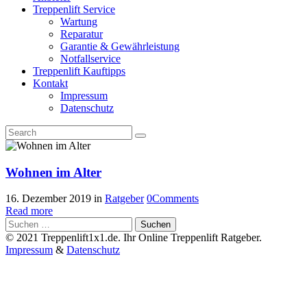
Treppenlift Service
Wartung
Reparatur
Garantie & Gewährleistung
Notfallservice
Treppenlift Kauftipps
Kontakt
Impressum
Datenschutz
Wohnen im Alter
16. Dezember 2019
in
Ratgeber
0
Comments
Read more
Suchen
nach:
© 2021 Treppenlift1x1.de. Ihr Online Treppenlift Ratgeber.
Impressum
&
Datenschutz