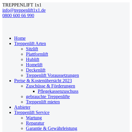
TREPPENLIFT 1x1
info@treppenlift1x1.de
0800 600 66 990
Home
Treppenlift Arten
Sitzlift
Plattformlift
Hublift
Homelift
Deckenlift
Treppenlift Voraussetzungen
Preise & Kostenübersicht 2023
Zuschüsse & Förderungen
Pflegekassenzuschuss
gebrauchte Treppenlifte
Treppenlift mieten
Anbieter
Treppenlift Service
Wartung
Reparatur
Garantie & Gewährleistung