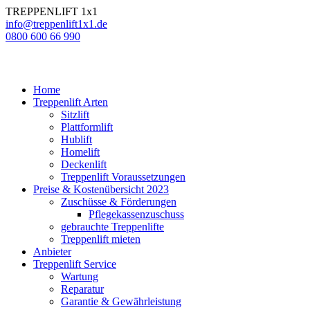
TREPPENLIFT 1x1
info@treppenlift1x1.de
0800 600 66 990
Home
Treppenlift Arten
Sitzlift
Plattformlift
Hublift
Homelift
Deckenlift
Treppenlift Voraussetzungen
Preise & Kostenübersicht 2023
Zuschüsse & Förderungen
Pflegekassenzuschuss
gebrauchte Treppenlifte
Treppenlift mieten
Anbieter
Treppenlift Service
Wartung
Reparatur
Garantie & Gewährleistung