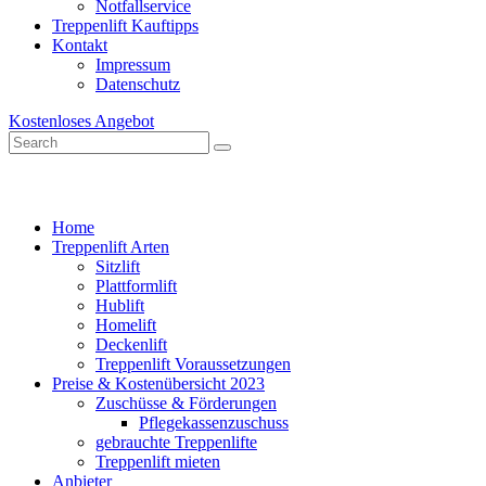
Notfallservice
Treppenlift Kauftipps
Kontakt
Impressum
Datenschutz
Kostenloses Angebot
Home
Treppenlift Arten
Sitzlift
Plattformlift
Hublift
Homelift
Deckenlift
Treppenlift Voraussetzungen
Preise & Kostenübersicht 2023
Zuschüsse & Förderungen
Pflegekassenzuschuss
gebrauchte Treppenlifte
Treppenlift mieten
Anbieter